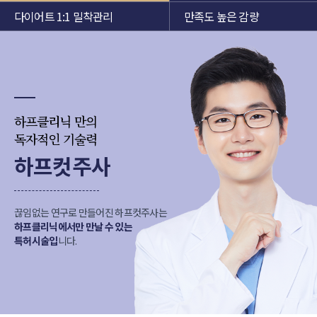
다이어트 1:1 밀착관리
만족도 높은 감량
하프클리닉 만의
독자적인 기술력
하프컷주사
끊임없는 연구로 만들어진 하프컷주사는
하프클리닉에서만 만날 수 있는
특허시술입
니다.