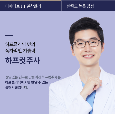
다이어트 1:1 밀착관리
만족도 높은 감량
하프클리닉 만의
독자적인 기술력
하프컷주사
끊임없는 연구로 만들어진 하프컷주사는
하프클리닉에서만 만날 수 있는
특허시술입
니다.