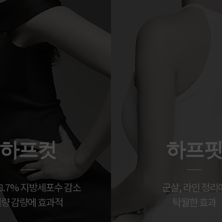
하프컷
하프
8.7% 지방세포수 감소
군살, 라인 정리
량 감량에 효과적
탁월한 효과