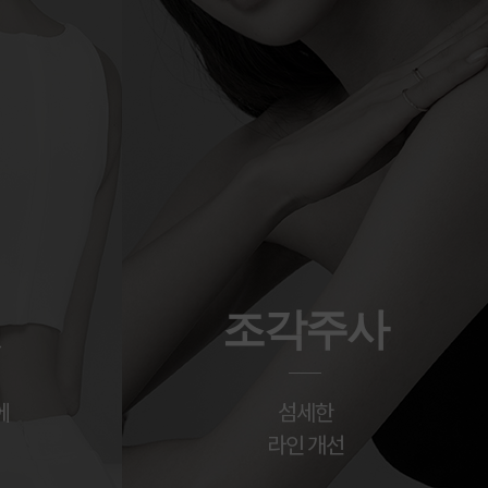
핏
조각주사
에
섬세한
라인 개선