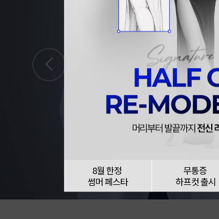
8월 한정
무통증
썸머 페스타
하프컷 출시