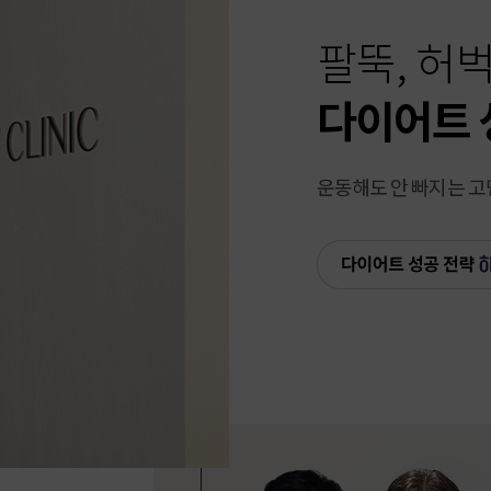
팔뚝, 허
다이어트 
운동해도 안 빠지는 고