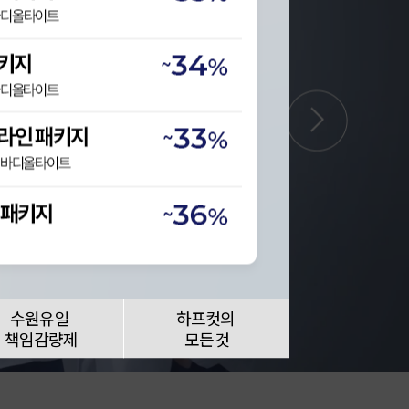
수원유일
하프컷의
책임감량제
모든것