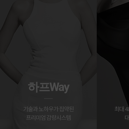
하프Way
기술과 노하우가 집약된
최대 4
프리미엄 감량시스템
대