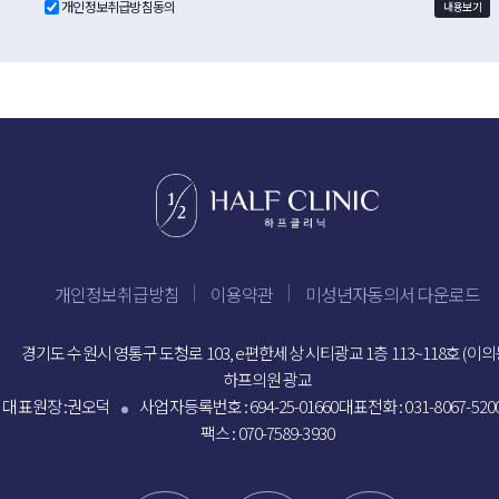
개인정보취급방침동의
내용보기
개인정보취급방침
이용약관
미성년자동의서 다운로드
경기도 수원시 영통구 도청로 103, e편한세상 시티광교 1층 113~118호 (이의
하프의원 광교
대표원장 :권오덕
사업자등록번호 : 694-25-01660
대표전화 :
031-8067-520
팩스 : 070-7589-3930