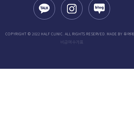
COPYRIGHT © 2022 HALF CLINIC. ALL RIGHTS RESERVED. MADE BY 유어
비급여 수가표